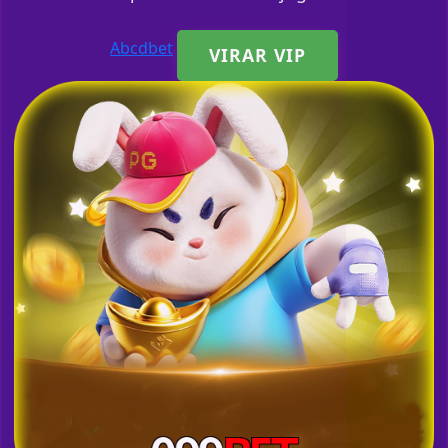
Abcdbet
VIRAR VIP