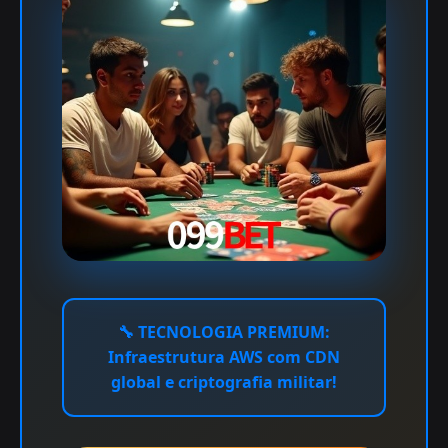
🔧
TECNOLOGIA PREMIUM:
Infraestrutura AWS com CDN
global e criptografia militar!