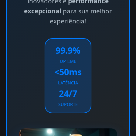
inovadores e
performance
excepcional
para sua melhor
experiência!
99.9%
UPTIME
<50ms
LATÊNCIA
24/7
SUPORTE