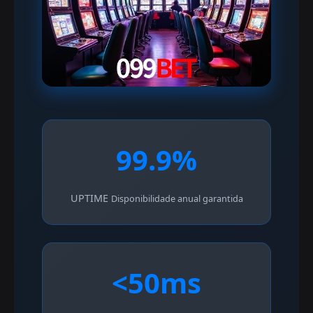
99.9%
UPTIME
Disponibilidade anual garantida
<50ms