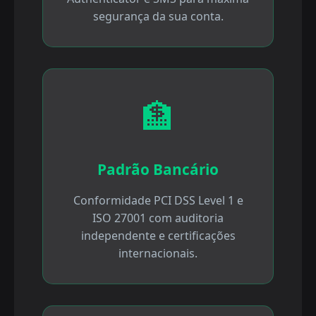
segurança da sua conta.
🏦
Padrão Bancário
Conformidade PCI DSS Level 1 e
ISO 27001 com auditoria
independente e certificações
internacionais.