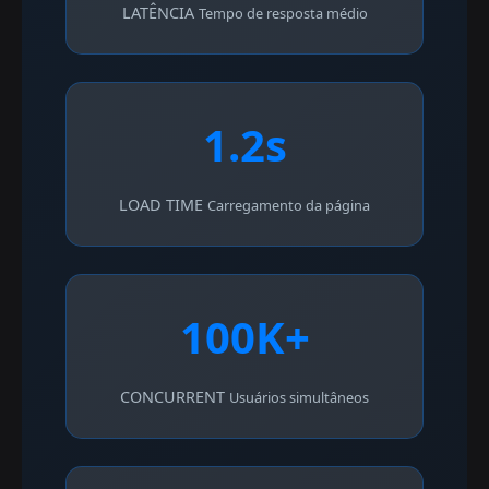
LATÊNCIA
Tempo de resposta médio
1.2s
LOAD TIME
Carregamento da página
100K+
CONCURRENT
Usuários simultâneos